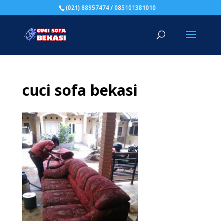
(021) 88957474 / 085101381010
cuci sofa bekasi