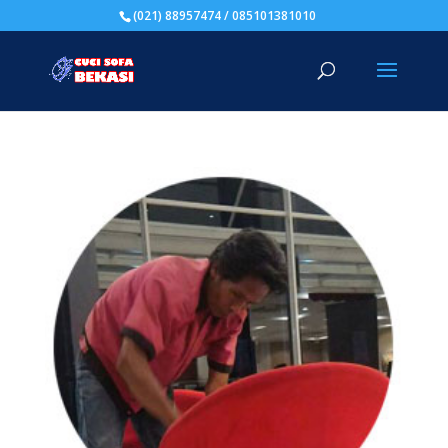
(021) 88957474 / 085101381010